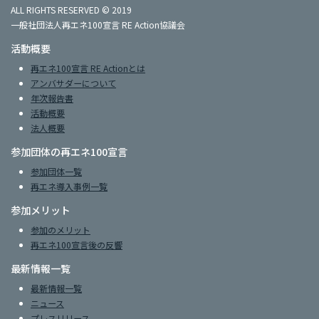
ALL RIGHTS RESERVED © 2019
一般社団法人再エネ100宣言 RE Action協議会
活動概要
再エネ100宣言 RE Actionとは
アンバサダーについて
年次報告書
活動概要
法人概要
参加団体の再エネ100宣言
参加団体一覧
再エネ導入事例一覧
参加メリット
参加のメリット
再エネ100宣言後の反響
最新情報一覧
最新情報一覧
ニュース
プレスリリース