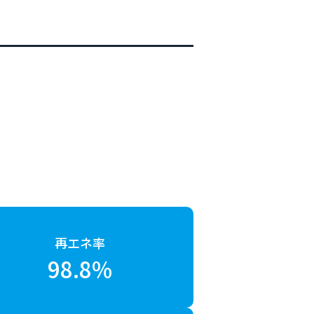
再エネ率
98.8%