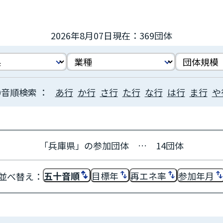
2026年8月07日現在：369団体
あ行
か行
さ行
た行
な行
は行
ま行
や
「兵庫県」の参加団体 … 14団体
五十音順
目標年
再エネ率
参加年月