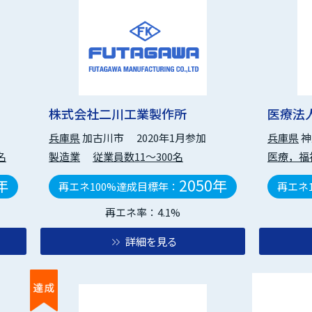
株式会社二川工業製作所
医療法
兵庫県
加古川市
2020年1月参加
兵庫県
神
名
製造業
従業員数11～300名
医療，福
年
2050年
再エネ100%達成目標年：
再エネ
再エネ率：4.1%
詳細を見る