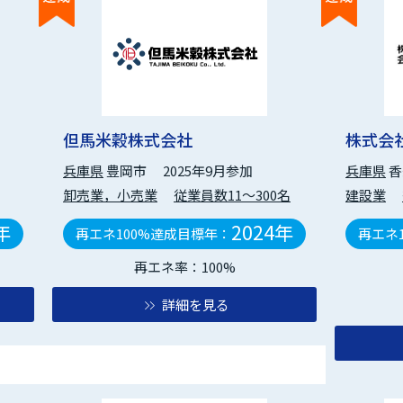
但馬米穀株式会社
株式会
兵庫県
豊岡市
2025年9月参加
兵庫県
香
卸売業，小売業
従業員数11～300名
建設業
年
2024年
再エネ100%達成目標年：
再エネ
再エネ率：100%
詳細を見る