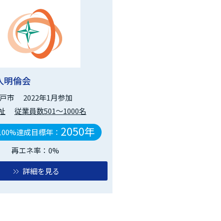
人明倫会
戸市
2022年1月参加
祉
従業員数501～1000名
2050年
100%達成目標年：
再エネ率：0%
詳細を見る