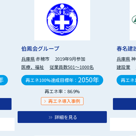
伯鳳会グループ
春名建
兵庫県
赤穂市
2019年9月参加
兵庫県
神
医療，福祉
従業員数501～1000名
建設業
年
2050年
再エネ100%達成目標年：
再エネ
再エネ率：86.9%
再エネ導入事例
詳細を見る