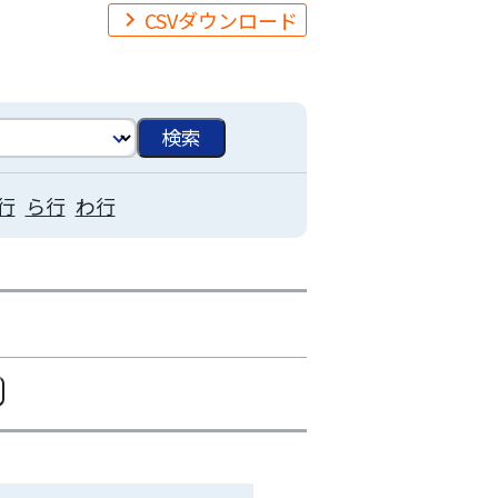
CSVダウンロード
行
ら行
わ行