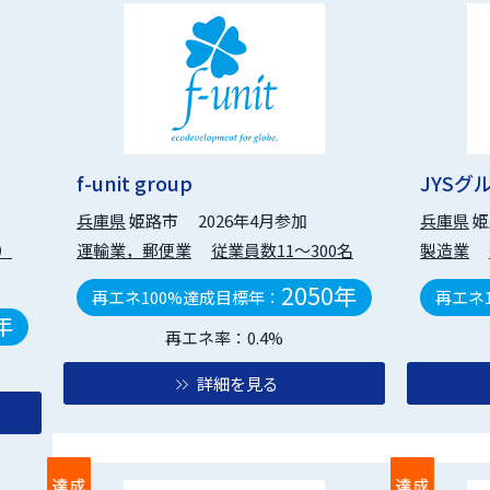
f-unit group
JYSグ
兵庫県
姫路市
2026年4月参加
兵庫県
姫
）
運輸業，郵便業
従業員数11～300名
製造業
2050年
再エネ100%達成目標年：
再エネ
年
再エネ率：0.4%
詳細を見る