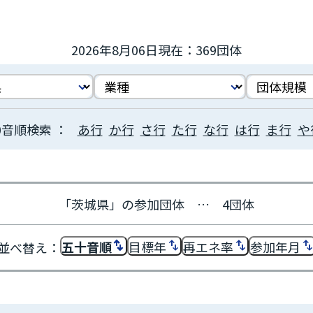
2026年8月06日現在：369団体
あ行
か行
さ行
た行
な行
は行
ま行
や
「茨城県」の参加団体 … 4団体
五十音順
目標年
再エネ率
参加年月