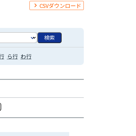
CSVダウンロード
行
ら行
わ行