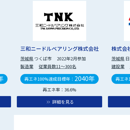
三和ニードルベアリング株式会社
株式会
茨城県
つくば市
2022年2月参加
茨城県
日
製造業
従業員数11～300名
建設業
年
2040年
再エネ100%達成目標年：
再エネ
再エネ率：36.6%
詳細を見る