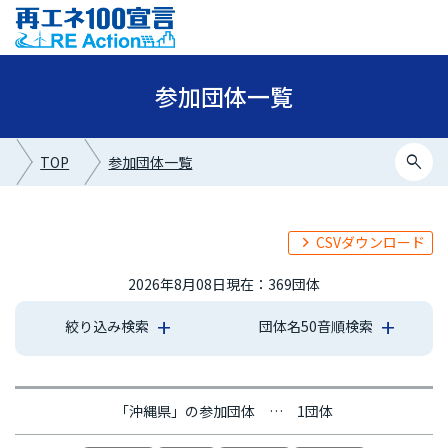
参加団体一覧
search
TOP
参加団体一覧
CSVダウンロード
2026年8月08日現在：369団体
絞り込み検索
団体名50音順検索
あ行
か行
さ行
た行
な行
は行
ま行
や行
ら行
わ行
「沖縄県」の参加団体 … 1団体