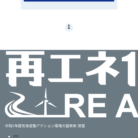
1
令和5年度気候変動アクション環境大臣表彰 受賞
mail