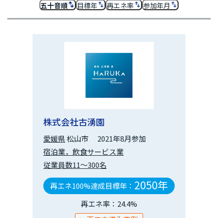
五十音順
目標年
再エネ率
参加年月
株式会社古湧園
愛媛県
松山市
2021年8月参加
宿泊業，飲食サービス業
従業員数11～300名
2050年
再エネ100%達成目標年：
再エネ率：24.4%