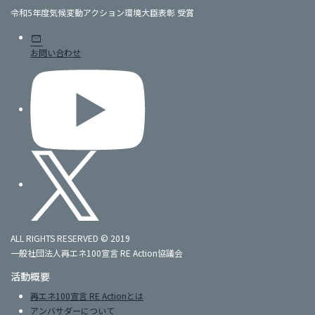
令和5年度気候変動アクション環境大臣表彰 受賞
mail
お問い合わせ
ALL RIGHTS RESERVED © 2019
一般社団法人再エネ100宣言 RE Action協議会
活動概要
再エネ100宣言 RE Actionとは
アンバサダーについて