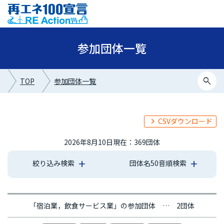
参加団体一覧
search
TOP
参加団体一覧
CSVダウンロード
2026年8月10日現在：369団体
絞り込み検索
団体名50音順検索
あ行
か行
さ行
た行
な行
は行
ま行
や行
ら行
わ行
「宿泊業，飲食サービス業」の参加団体 … 2団体