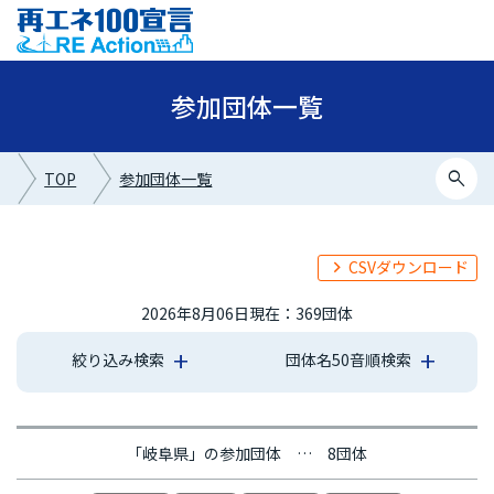
参加団体一覧
search
TOP
参加団体一覧
CSVダウンロード
2026年8月06日現在：369団体
絞り込み検索
団体名50音順検索
あ行
か行
さ行
た行
な行
は行
ま行
や行
ら行
わ行
「岐阜県」の参加団体 … 8団体