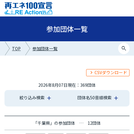
参加団体一覧
search
TOP
参加団体一覧
CSVダウンロード
2026年8月07日現在：369団体
絞り込み検索
団体名50音順検索
あ行
か行
さ行
た行
な行
は行
ま行
や行
ら行
わ行
「千葉県」の参加団体 … 12団体