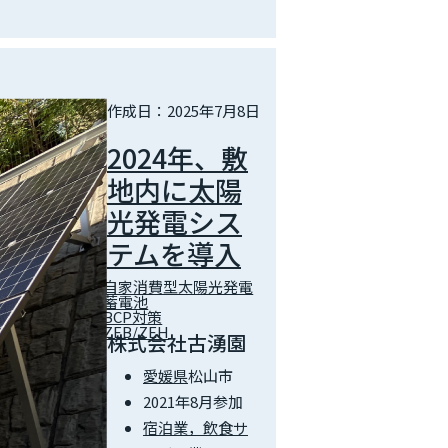
作成日：2025年7月8日
2024年、敷
地内に太陽
光発電シス
テムを導入
自家消費型太陽光発電
蓄電池
BCP対策
ZEB/ZEH
株式会社古湧園
愛媛県
松山市
2021年8月参加
宿泊業，飲食サ