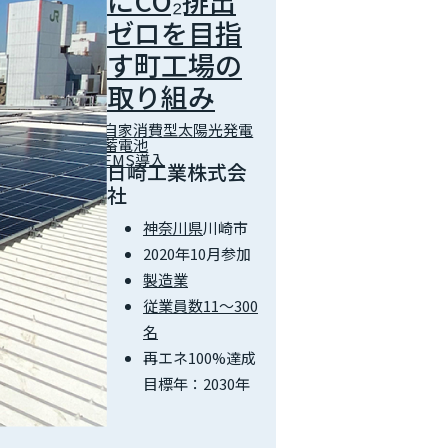
にCO₂排出
ゼロを目指
す町工場の
取り組み
自家消費型太陽光発電
蓄電池
EMS導入
日崎工業株式会
社
神奈川県
川崎市
2020年10月参加
製造業
従業員数11～300
名
再エネ100%達成
目標年：2030年