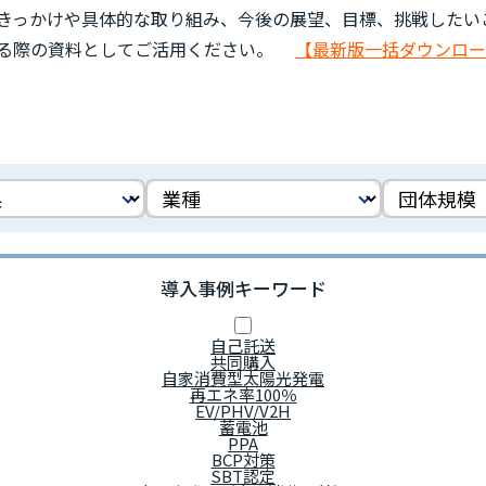
きっかけや具体的な取り組み、今後の展望、目標、挑戦したい
する際の資料としてご活用ください。
【最新版一括ダウンロード
導入事例キーワード
自己託送
共同購入
自家消費型太陽光発電
再エネ率100％
EV/PHV/V2H
蓄電池
PPA
BCP対策
SBT認定