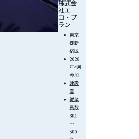
株式会
社エ
コ・プ
ラン
東京
都
新
宿区
2020
年4月
参加
建設
業
従業
員数
301
～
500