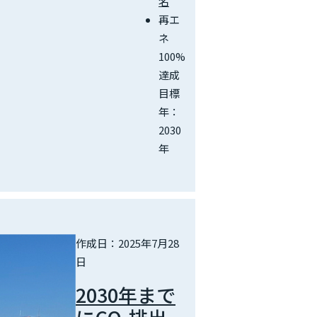
名
再エ
ネ
100%
達成
目標
年：
2030
年
作成日：2025年7月28
日
2030年まで