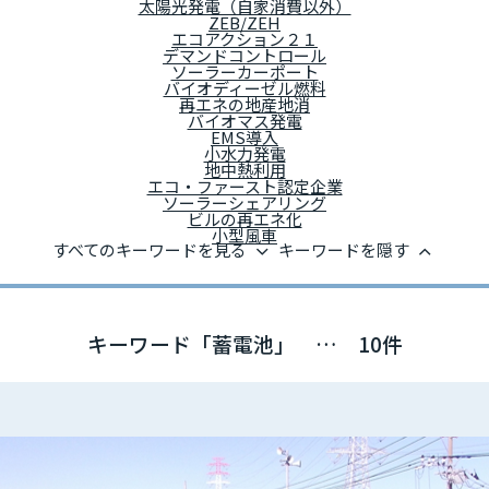
太陽光発電（自家消費以外）
ZEB/ZEH
エコアクション２１
デマンドコントロール
ソーラーカーポート
バイオディーゼル燃料
再エネの地産地消
バイオマス発電
EMS導入
小水力発電
地中熱利用
エコ・ファースト認定企業
ソーラーシェアリング
ビルの再エネ化
小型風車
keyboard_arrow_down
keyboard_arrow_up
すべてのキーワードを見る
キーワードを隠す
キーワード「蓄電池」 … 10件