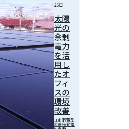
26日
太陽
光の
余剰
電力
を活
用し
たオ
フィ
スの
環境
改善
自家消費型
太陽光発電
蓄電池