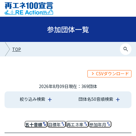
参加団体一覧
search
TOP
CSVダウンロード
2026年8月09日現在：369団体
絞り込み検索
団体名50音順検索
あ行
か行
さ行
た行
な行
は行
ま行
や行
ら行
わ行
五十音順
目標年
再エネ率
参加年月