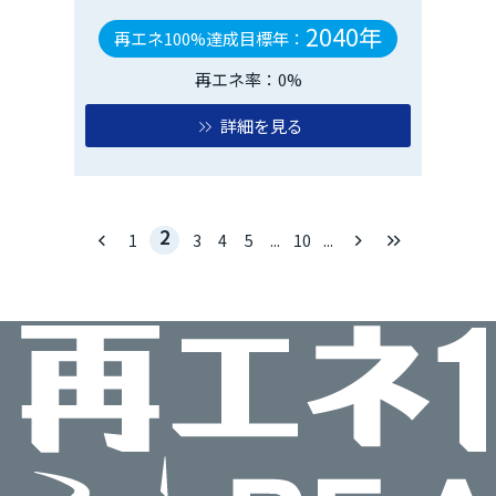
2040年
再エネ100%達成目標年：
再エネ率：0%
詳細を見る
2
keyboard_arrow_left
keyboard_arrow_right
keyboard_double_arrow_right
1
3
4
5
...
10
...