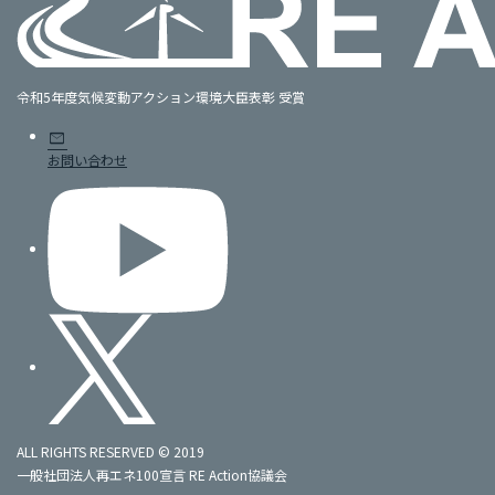
令和5年度気候変動アクション環境大臣表彰 受賞
mail
お問い合わせ
ALL RIGHTS RESERVED © 2019
一般社団法人再エネ100宣言 RE Action協議会