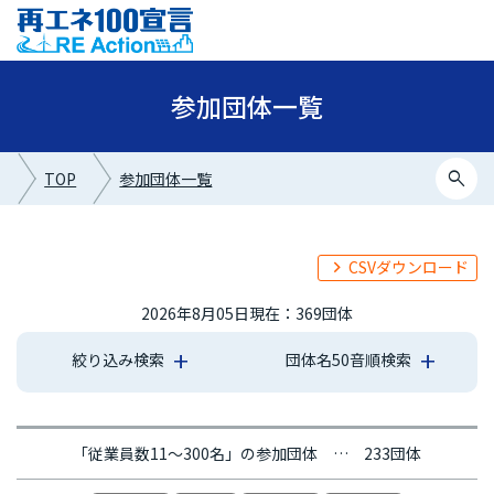
参加団体一覧
search
TOP
参加団体一覧
CSVダウンロード
2026年8月05日現在：369団体
絞り込み検索
団体名50音順検索
あ行
か行
さ行
た行
な行
は行
ま行
や行
ら行
わ行
「従業員数11～300名」の参加団体 … 233団体