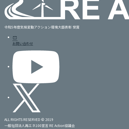
令和5年度気候変動アクション環境大臣表彰 受賞
mail
お問い合わせ
ALL RIGHTS RESERVED © 2019
一般社団法人再エネ100宣言 RE Action協議会