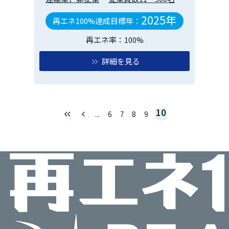
2025年
再エネ100%達成目標年：
再エネ率：100%
詳細を見る
10
keyboard_double_arrow_left
keyboard_arrow_left
...
6
7
8
9