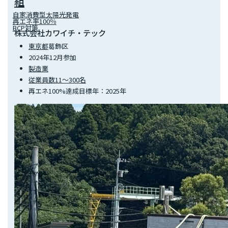
組
自家消費型太陽光発電
再エネ率100％
BCP対策
株式会社カワイチ・テック
東京都
葛飾区
2024年12月参加
製造業
従業員数11～300名
再エネ100%達成目標年：2025年