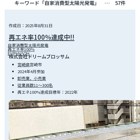
キーワード「自家消費型太陽光発電」 … 57件
作成日：2025年8月31日
再エネ率100％達成中!!
自家消費型太陽光発電
再エネ率100％
EV/PHV/V2H
株式会社ドリームブロッサム
宮崎県
宮崎市
2024年4月参加
卸売業，小売業
従業員数11～300名
再エネ100%達成目標年：2022年