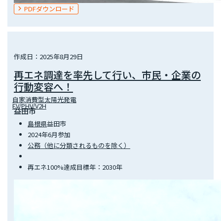
PDFダウンロード
作成日：2025年8月29日
再エネ調達を率先して行い、市民・企業の
行動変容へ！
自家消費型太陽光発電
EV/PHV/V2H
益田市
島根県
益田市
2024年6月参加
公務（他に分類されるものを除く）
再エネ100%達成目標年：2030年