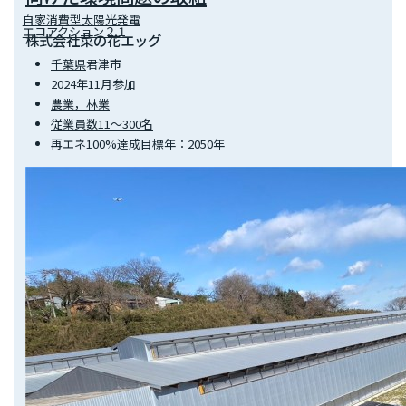
自家消費型太陽光発電
エコアクション２１
株式会社菜の花エッグ
千葉県
君津市
2024年11月参加
農業，林業
従業員数11～300名
再エネ100%達成目標年：2050年