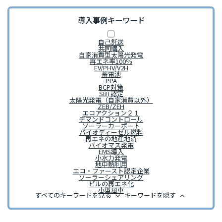
導入事例キーワード
自己託送
共同購入
自家消費型太陽光発電
再エネ率100％
EV/PHV/V2H
蓄電池
PPA
BCP対策
SBT認定
太陽光発電（自家消費以外）
ZEB/ZEH
エコアクション２１
デマンドコントロール
ソーラーカーポート
バイオディーゼル燃料
再エネの地産地消
バイオマス発電
EMS導入
小水力発電
地中熱利用
エコ・ファースト認定企業
ソーラーシェアリング
ビルの再エネ化
小型風車
keyboard_arrow_down
keyboard_arrow_up
すべてのキーワードを見る
キーワードを隠す