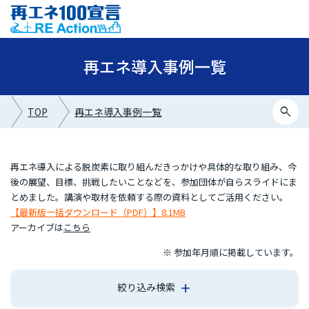
再エネ導入事例一覧
search
TOP
再エネ導入事例一覧
再エネ導入による脱炭素に取り組んだきっかけや具体的な取り組み、今
後の展望、目標、挑戦したいことなどを、参加団体が自らスライドにま
とめました。講演や取材を依頼する際の資料としてご活用ください。
【最新版一括ダウンロード（PDF）】8.1MB
アーカイブは
こちら
※ 参加年月順に掲載しています。
絞り込み検索